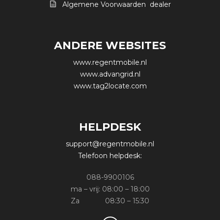
Algemene Voorwaarden dealer
ANDERE WEBSITES
www.regentmobile.nl
www.advangrid.nl
www.tag2locate.com
HELPDESK
support@regentmobile.nl
Telefoon helpdesk:
088-9900106
ma – vrij: 08:00 – 18:00
Za 08:30 – 15:30