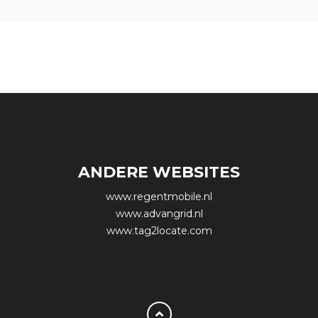
ANDERE WEBSITES
www.regentmobile.nl
www.advangrid.nl
www.tag2locate.com