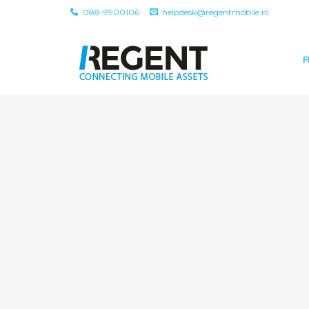
088-9900106
helpdesk@regentmobile.nl
F