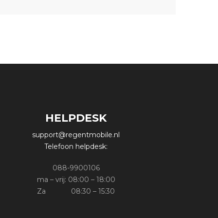
HELPDESK
support@regentmobile.nl
Telefoon helpdesk:
088-9900106
ma – vrij: 08:00 – 18:00
Za 08:30 – 15:30